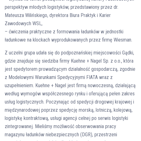
perspektyw młodych logistyków, przedstawiony przez dr.
Mateusza Wilińskiego, dyrektora Biura Praktyk i Karier
Zawodowych WSL,
– ćwiczenia praktyczne z formowania ładunków w jednostki
ładunkowe na klockach wyprodukowanych przez firmę Wiesman.
Z uczelni grupa udała się do podpoznańskiej miejscowości Gądki,
gdzie znajduje się siedziba firmy Kuehne + Nagel Sp. z o.o., która
jest spedytorem prowadzącym działalność gospodarczą, zgodnie
z Modelowymi Warunkami Spedycyjnymi FIATA wraz z
uzupełnieniem. Kuehne + Nagel jest firmą nowoczesną, działającą
według wymogów współczesnego rynku i oferującą pełen zakres
usług logistycznych. Poczynając od spedycji drogowej krajowej i
międzynarodowej poprzez spedycję morską, lotniczą, kolejową,
logistykę kontraktową, usługi agencji celnej po serwis logistyki
zintegrowanej. Mieliśmy możliwość obserwowania pracy
magazynu ładunków niebezpiecznych (DGR), przestrzeni