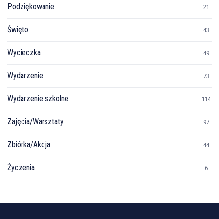
Podziękowanie
21
Święto
43
Wycieczka
49
Wydarzenie
73
Wydarzenie szkolne
114
Zajęcia/Warsztaty
97
Zbiórka/Akcja
44
Życzenia
6