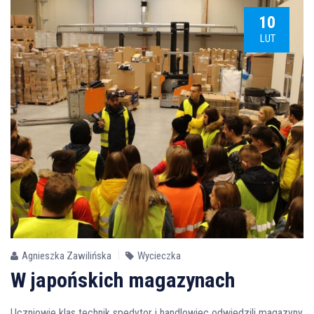
10
LUT
Agnieszka Zawilińska
Wycieczka
W japońskich magazynach
Uczniowie klas technik spedytor i handlowiec odwiedzili magazyny